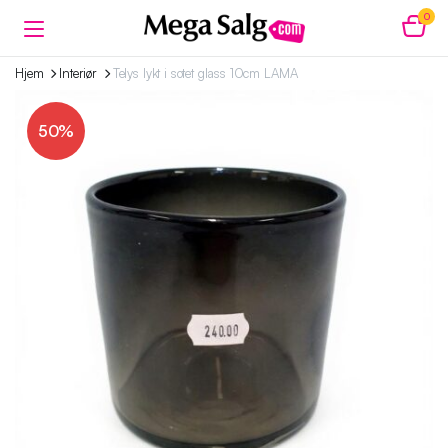
0
Hjem
Interiør
Telys lykt i sotet glass 10cm LAMA
50%