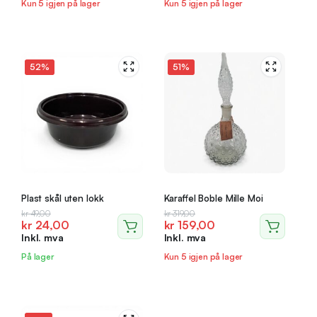
kr 599,00.
kr 299,00.
kr 320,00.
kr 160,00.
Kun 5 igjen på lager
Kun 5 igjen på lager
52%
51%
Plast skål uten lokk
Karaffel Boble Mille Moi
Opprinnelig
Nåværende
Opprinnelig
Nåværende
kr
49,00
kr
319,00
kr
24,00
kr
159,00
pris
pris
pris
pris
Inkl. mva
Inkl. mva
var:
er:
var:
er:
kr 49,00.
kr 24,00.
kr 319,00.
kr 159,00.
På lager
Kun 5 igjen på lager