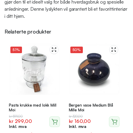
gjør den til et ideelt valg for både hverdagsbruk og spesielle
anledninger. Denne lyslykten vil garantert bli et favorittinteriør
i ditt hjem.
Relaterte produkter
51%
50%
Pasta krukke med lokk Mill
Bergen vase Medium Blå
Moi
Mille Moi
Opprinnelig
Nåværende
Opprinnelig
Nåværende
kr
599,00
kr
320,00
kr
299,00
kr
160,00
pris
pris
pris
pris
Inkl. mva
Inkl. mva
var:
er:
var:
er: