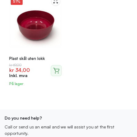
51%
Plast skål uten lokk
Opprinnelig
Nåværende
kr
69,00
kr
34,00
pris
pris
Inkl. mva
var:
er:
kr 69,00.
kr 34,00.
På lager
Do you need help?
Call or send us an email and we will assist you at the first
opportunity.