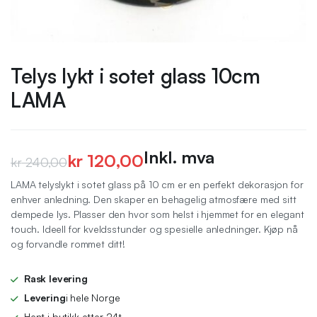
Telys lykt i sotet glass 10cm
LAMA
Inkl. mva
kr
120,00
kr
240,00
Opprinnelig
Nåværende
LAMA telyslykt i sotet glass på 10 cm er en perfekt dekorasjon for
enhver anledning. Den skaper en behagelig atmosfære med sitt
pris
pris
dempede lys. Plasser den hvor som helst i hjemmet for en elegant
var:
er:
touch. Ideell for kveldsstunder og spesielle anledninger. Kjøp nå
og forvandle rommet ditt!
kr 240,00.
kr 120,00.
Rask levering
Levering
i hele Norge
Hent i butikk etter 24t.