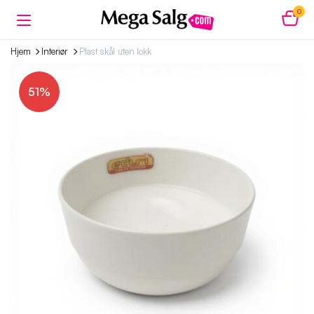
0
Hjem
Interiør
Plast skål uten lokk
51%