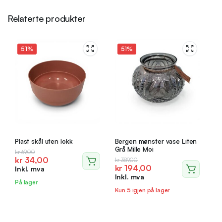
Relaterte produkter
51%
51%
Plast skål uten lokk
Bergen mønster vase Liten
Grå Mille Moi
Opprinnelig
Nåværende
kr
69,00
kr
34,00
Opprinnelig
Nåværende
kr
389,00
pris
pris
kr
194,00
Inkl. mva
pris
pris
var:
er:
Inkl. mva
var:
er:
kr 69,00.
kr 34,00.
På lager
kr 389,00.
kr 194,00.
Kun 5 igjen på lager