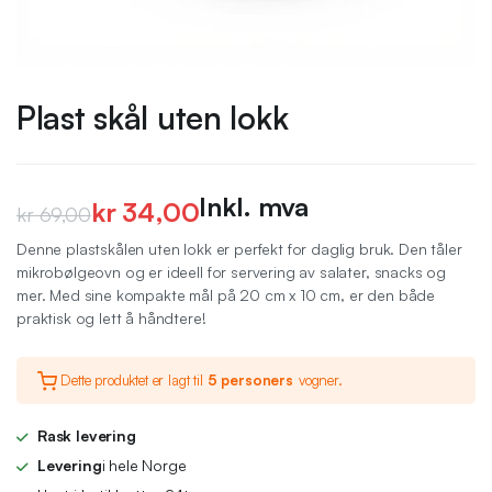
Plast skål uten lokk
Inkl. mva
kr
34,00
kr
69,00
Opprinnelig
Nåværende
Denne plastskålen uten lokk er perfekt for daglig bruk. Den tåler
mikrobølgeovn og er ideell for servering av salater, snacks og
pris
pris
mer. Med sine kompakte mål på 20 cm x 10 cm, er den både
var:
er:
praktisk og lett å håndtere!
kr 69,00.
kr 34,00.
Dette produktet er lagt til
5 personers
vogner.
Rask levering
Levering
i hele Norge