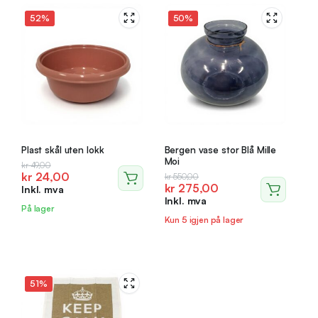
52%
50%
Plast skål uten lokk
Bergen vase stor Blå Mille
Moi
Opprinnelig
Nåværende
kr
49,00
kr
24,00
Opprinnelig
Nåværende
kr
550,00
pris
pris
kr
275,00
Inkl. mva
pris
pris
var:
er:
Inkl. mva
var:
er:
kr 49,00.
kr 24,00.
På lager
kr 550,00.
kr 275,00.
Kun 5 igjen på lager
51%