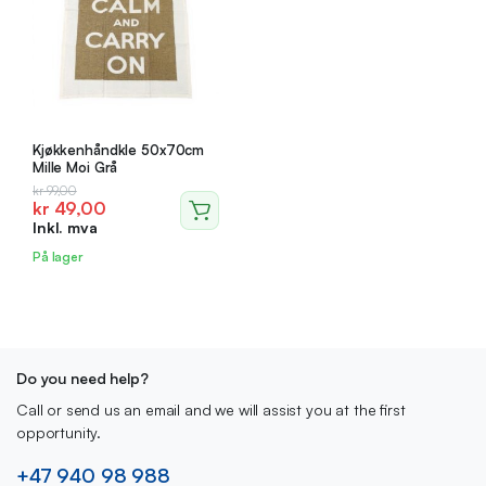
Kjøkkenhåndkle 50x70cm
Mille Moi Grå
Opprinnelig
Nåværende
kr
99,00
kr
49,00
pris
pris
Inkl. mva
var:
er:
kr 99,00.
kr 49,00.
På lager
Do you need help?
Call or send us an email and we will assist you at the first
opportunity.
+47 940 98 988