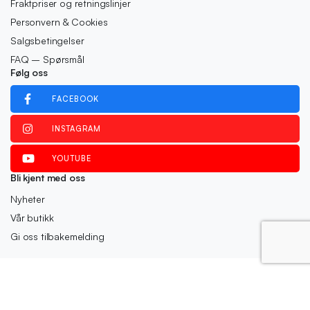
Fraktpriser og retningslinjer
Personvern & Cookies
Salgsbetingelser
FAQ – Spørsmål
Følg oss
FACEBOOK
INSTAGRAM
YOUTUBE
Bli kjent med oss
Nyheter
Vår butikk
Gi oss tilbakemelding
Copyright 2025 © MegaSalg.com - En del av Markedsmateriell Gruppen
AS Org.nr: 926768948