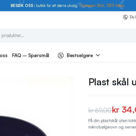
BESØK OSS
i butikk for ett større utvalg.
Osloveien 366, 1539 Moss.
Du 
 oss
FAQ – Spørsmål
Bestselgere
Plast skål 
kr
34,
kr
69,00
Opprinnelig
Nåværende
Få din plastskål uten lok
mikrobølgeovn og serverin
pris
pris