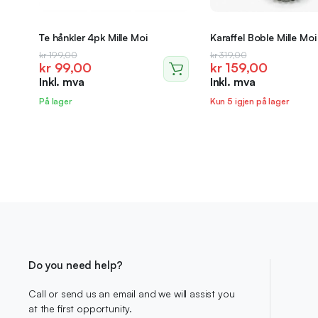
Te hånkler 4pk Mille Moi
Karaffel Boble Mille Moi
Opprinnelig
Nåværende
Opprinnelig
Nåværende
kr
199,00
kr
319,00
kr
99,00
kr
159,00
pris
pris
pris
pris
Inkl. mva
Inkl. mva
var:
er:
var:
er:
kr 199,00.
kr 99,00.
kr 319,00.
kr 159,00.
På lager
Kun 5 igjen på lager
Do you need help?
Call or send us an email and we will assist you
at the first opportunity.