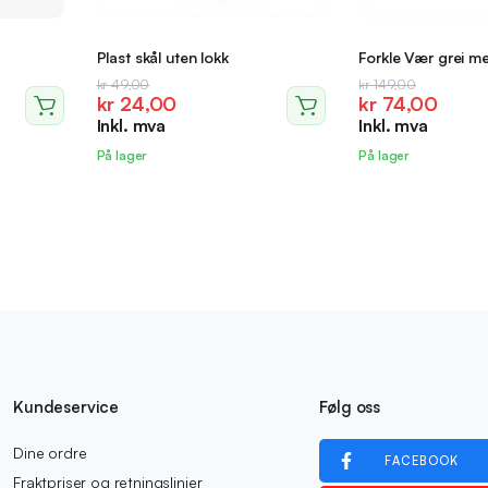
Plast skål uten lokk
Forkle Vær grei 
Opprinnelig
Nåværende
Opprinnelig
Nåværende
kr
49,00
kr
149,00
kr
24,00
kr
74,00
pris
pris
pris
pris
Inkl. mva
Inkl. mva
var:
er:
var:
er:
kr 49,00.
kr 24,00.
kr 149,00.
kr 74,00.
På lager
På lager
Kundeservice
Følg oss
Dine ordre
FACEBOOK
Fraktpriser og retningslinjer