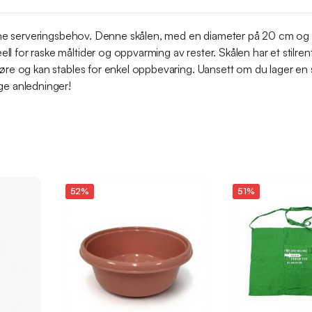
e dine serveringsbehov. Denne skålen, med en diameter på 20 cm og
l for raske måltider og oppvarming av rester. Skålen har et stilren
øre og kan stables for enkel oppbevaring. Uansett om du lager en sa
ge anledninger!
52%
51%