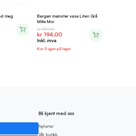
med meg
Bergen mønster vase Liten Grå
Mille Moi
Opprinnelig
Nåværende
kr
389,00
kr
194,00
pris
pris
Inkl. mva
var:
er:
kr 389,00.
kr 194,00.
Kun 5 igjen på lager
Bli kjent med oss
Nyheter
Vår butikk