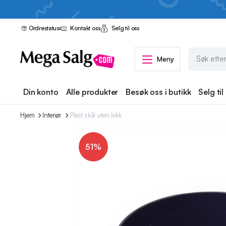
Ordrestatus
Kontakt oss
Selg til oss
Meny
Din konto
Alle produkter
Besøk oss i butikk
Selg til
Hjem
Interiør
Plast skål uten lokk
51%