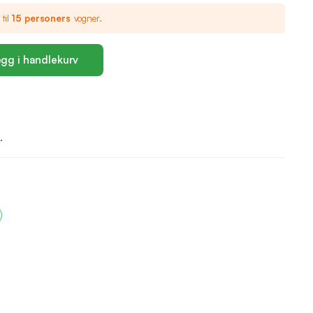
 til
15 personers
vogner.
gg i handlekurv
.