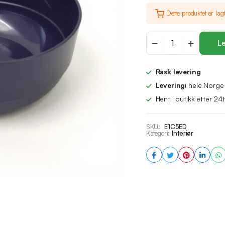
var:
er:
Dette produktet er lagt
kr 69,00.
kr 34,00.
Plast
Le
skål
uten
lokk
Rask levering
mengde
Levering
i hele Norge
Hent i butikk etter 24t
SKU:
E1C5ED
Kategori:
Interiør