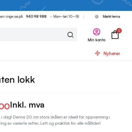
kan ringe oss på
940 98 988
· Man–lør: 10–18
Mørkt tema
0
Min konto
Nyheter
uten lokk
Inkl. mva
00
k i dag! Denne 20 cm store skålen er ideell for oppvarming i
g av varierte retter. Lett og praktisk for alle måltider!