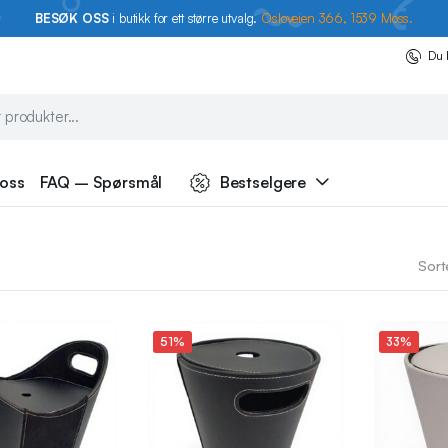
BESØK OSS
i butikk for ett større utvalg.
Osloveien 366, 1539 Moss.
Du 
 oss
FAQ – Spørsmål
Bestselgere
Sort
51%
33%