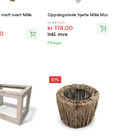
matt svart Mille
Oppslagstavle hjerte Mille Moi
Opprinnelig
Nåværende
kr
349,00
kr
174,00
lig
nde
pris
pris
0
Inkl. mva
var:
er:
kr 349,00.
kr 174,00.
På lager
0.
0.
51%