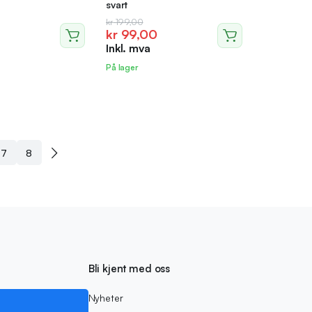
svart
lig
nde
Opprinnelig
Nåværende
kr
199,00
kr
99,00
pris
pris
Inkl. mva
var:
er:
0.
.
kr 199,00.
kr 99,00.
På lager
7
8
Bli kjent med oss
Nyheter