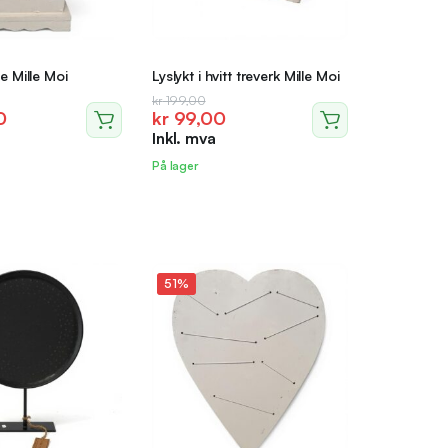
te Mille Moi
Lyslykt i hvitt treverk Mille Moi
lig
nde
Opprinnelig
Nåværende
kr
199,00
0
kr
99,00
pris
pris
Inkl. mva
var:
er:
0.
0.
kr 199,00.
kr 99,00.
På lager
51%