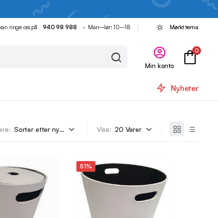
kan ringe oss på
940 98 988
· Man–lør: 10–18
Mørkt tema
0
Min konto
Nyheter
ere:
Vise:
51%