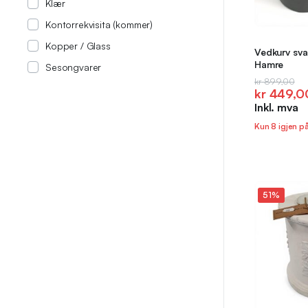
Klær
Kontorrekvisita (kommer)
Kopper / Glass
Vedkurv svar
Hamre
Sesongvarer
Opprinnel
Nåværen
kr
899,00
kr
449,0
pris
pris
Inkl. mva
var:
er:
kr 899,0
kr 449,0
Kun 8 igjen p
51%