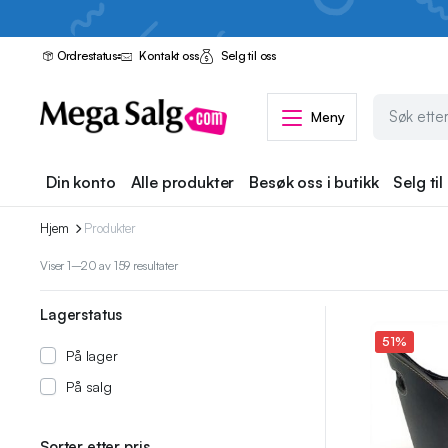
Ordrestatus
Kontakt oss
Selg til oss
Meny
Din konto
Alle produkter
Besøk oss i butikk
Selg til
Hjem
Produkter
Sortert
Viser 1–20 av 159 resultater
etter
siste
Lagerstatus
51%
På lager
På salg
Sorter etter pris