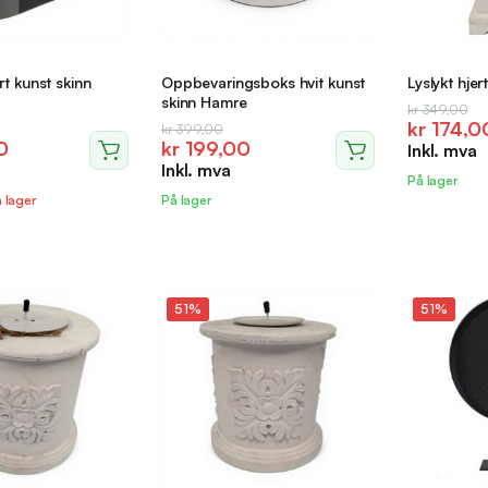
t kunst skinn
Oppbevaringsboks hvit kunst
Lyslykt hjer
skinn Hamre
Opprinne
Nåvære
kr
349,00
kr
174,0
ig
de
Opprinnelig
Nåværende
kr
399,00
pris
pris
0
kr
199,00
Inkl. mva
pris
pris
var:
er:
Inkl. mva
var:
er:
kr 349,0
kr 174,0
På lager
0.
0.
kr 399,00.
kr 199,00.
å lager
På lager
51%
51%