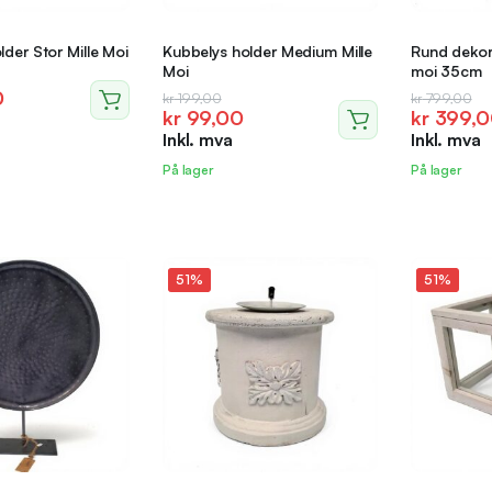
der Stor Mille Moi
Kubbelys holder Medium Mille
Rund dekor 
Moi
moi 35cm
ig
de
0
Opprinnelig
Nåværende
Opprinne
Nåvære
kr
199,00
kr
799,00
kr
99,00
kr
399,0
pris
pris
pris
pris
Inkl. mva
Inkl. mva
var:
er:
var:
er:
0.
.
kr 199,00.
kr 99,00.
kr 799,0
kr 399,0
På lager
På lager
51%
51%