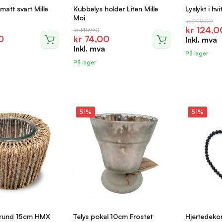
att svart Mille
Kubbelys holder Liten Mille
Lyslykt i hvi
Moi
Opprinne
Nåvære
kr
249,00
kr
124,0
ig
de
Opprinnelig
Nåværende
kr
149,00
pris
pris
0
kr
74,00
Inkl. mva
pris
pris
var:
er:
Inkl. mva
var:
er:
kr 249,0
kr 124,0
På lager
0.
0.
kr 149,00.
kr 74,00.
På lager
51%
51%
r rund 15cm HMX
Telys pokal 10cm Frostet
Hjertedeko