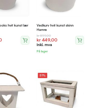
boks hvit kunst lær
Vedkurv hvit kunst skinn
Hamre
lig
nde
Opprinnelig
Nåværende
kr
899,00
0
kr
449,00
pris
pris
Inkl. mva
var:
er:
0.
0.
kr 899,00.
kr 449,00.
På lager
51%