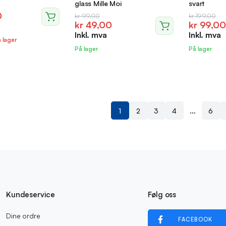
glass Mille Moi
svart
ig
de
0
Opprinnelig
Nåværende
Opprinne
Nåvære
kr
99,00
kr
199,00
kr
49,00
kr
99,00
pris
pris
pris
pris
Inkl. mva
Inkl. mva
var:
er:
var:
er:
0.
.
å lager
kr 99,00.
kr 49,00.
kr 199,0
kr 99,00
På lager
På lager
…
1
2
3
4
6
Kundeservice
Følg oss
Dine ordre
FACEBOOK