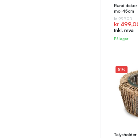
Rund dekor m
moi 45cm
Opprinnel
Nåværen
kr
999,00
kr
499,0
pris
pris
Inkl. mva
var:
er:
kr 999,0
kr 499,0
På lager
51%
Telysholde