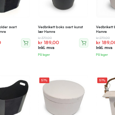
lder svart
Vedbrikett boks svart kunst
Vedbrikett 
amre
lær Hamre
Hamre
ig
de
Opprinnelig
Nåværende
Opprinne
Nåvære
kr
379,00
kr
279,00
0
kr
189,00
kr
189,0
pris
pris
pris
pris
Inkl. mva
Inkl. mva
var:
er:
var:
er:
.
.
kr 379,00.
kr 189,00.
kr 279,0
kr 189,0
På lager
På lager
51%
51%