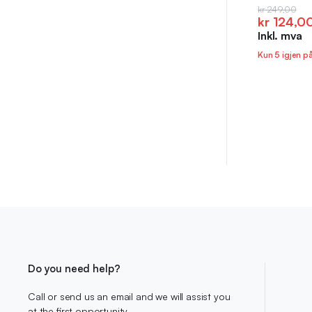
Opprinnel
Nåværen
kr
249,00
kr
124,0
pris
pris
Inkl. mva
var:
er:
kr 249,0
kr 124,00
Kun 5 igjen p
Do you need help?
Call or send us an email and we will assist you
at the first opportunity.