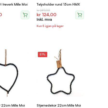
tt treverk Mille Moi
Telysholder rund 13cm HMX
lig
nde
Opprinnelig
Nåværende
kr
249,00
0
kr
124,00
pris
pris
Inkl. mva
var:
er:
0.
0.
kr 249,00.
kr 124,00.
Kun 5 igjen på lager
51%
r 22cm Mille Moi
Stjernedekor 22cm Mille Moi