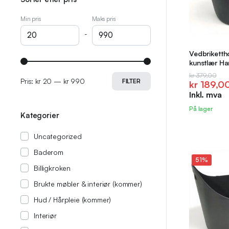
Min pris
Maks pris
-
Vedbrikettho
kunstlær H
Opprinnel
Nåværen
kr
379,00
Pris:
kr 20
—
kr 990
FILTER
kr
189,0
pris
pris
Inkl. mva
var:
er:
kr 379,00
kr 189,00
På lager
Kategorier
Uncategorized
Baderom
51%
Billigkroken
Brukte møbler & interiør (kommer)
Hud / Hårpleie (kommer)
Interiør