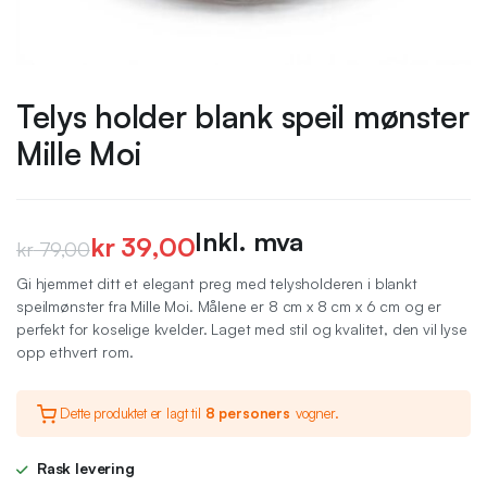
Telys holder blank speil mønster
Mille Moi
Inkl. mva
kr
39,00
kr
79,00
Opprinnelig
Nåværende
Gi hjemmet ditt et elegant preg med telysholderen i blankt
speilmønster fra Mille Moi. Målene er 8 cm x 8 cm x 6 cm og er
pris
pris
perfekt for koselige kvelder. Laget med stil og kvalitet, den vil lyse
var:
er:
opp ethvert rom.
kr 79,00.
kr 39,00.
Dette produktet er lagt til
8 personers
vogner.
Rask levering