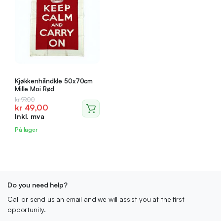
Kjøkkenhåndkle 50x70cm
Mille Moi Rød
Opprinnelig
Nåværende
kr
99,00
kr
49,00
pris
pris
Inkl. mva
var:
er:
kr 99,00.
kr 49,00.
På lager
Do you need help?
Call or send us an email and we will assist you at the first
opportunity.