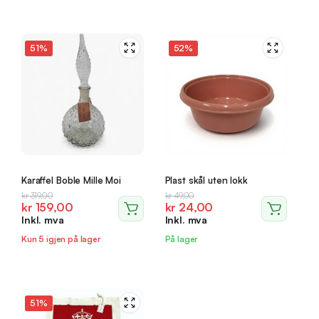
51%
52%
Karaffel Boble Mille Moi
Plast skål uten lokk
Opprinnelig
Nåværende
Opprinnelig
Nåværende
kr
319,00
kr
49,00
kr
159,00
kr
24,00
pris
pris
pris
pris
Inkl. mva
Inkl. mva
var:
er:
var:
er:
kr 319,00.
kr 159,00.
kr 49,00.
kr 24,00.
Kun 5 igjen på lager
På lager
51%