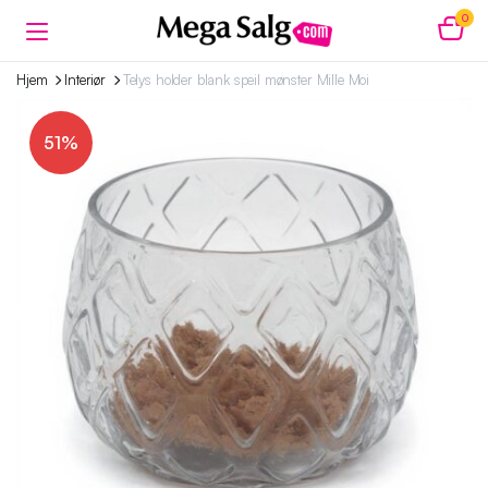
0
Hjem
Interiør
Telys holder blank speil mønster Mille Moi
51%