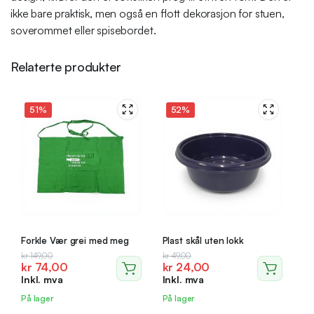
ikke bare praktisk, men også en flott dekorasjon for stuen,
soverommet eller spisebordet.
Relaterte produkter
51%
52%
Forkle Vær grei med meg
Plast skål uten lokk
Opprinnelig
Nåværende
Opprinnelig
Nåværende
kr
149,00
kr
49,00
kr
74,00
kr
24,00
pris
pris
pris
pris
Inkl. mva
Inkl. mva
var:
er:
var:
er:
kr 149,00.
kr 74,00.
kr 49,00.
kr 24,00.
På lager
På lager