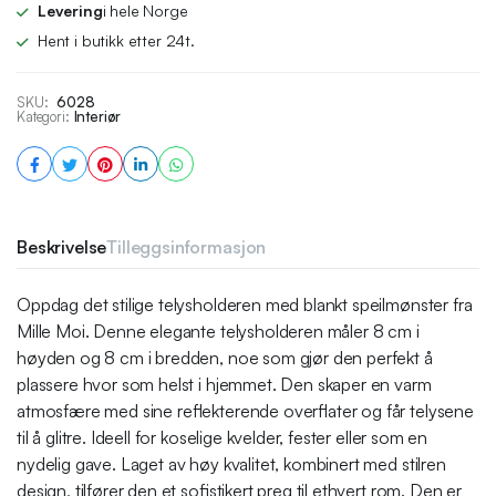
Levering
i hele Norge
Hent i butikk etter 24t.
SKU:
6028
Kategori:
Interiør
Beskrivelse
Tilleggsinformasjon
Oppdag det stilige telysholderen med blankt speilmønster fra
Mille Moi. Denne elegante telysholderen måler 8 cm i
høyden og 8 cm i bredden, noe som gjør den perfekt å
plassere hvor som helst i hjemmet. Den skaper en varm
atmosfære med sine reflekterende overflater og får telysene
til å glitre. Ideell for koselige kvelder, fester eller som en
nydelig gave. Laget av høy kvalitet, kombinert med stilren
design, tilfører den et sofistikert preg til ethvert rom. Den er