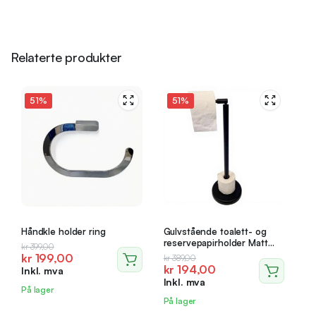
Relaterte produkter
51%
51%
Håndkle holder ring
Gulvstående toalett- og
reservepapirholder Matt
Opprinnelig
Nåværende
kr
399,00
svart
kr
199,00
Opprinnelig
Nåværende
kr
389,00
pris
pris
kr
194,00
Inkl. mva
pris
pris
var:
er:
Inkl. mva
var:
er:
kr 399,00.
kr 199,00.
På lager
kr 389,00.
kr 194,00.
På lager