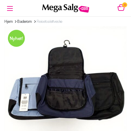
0
Hjem
Baderom
Reisetoalettveske
Nyhet!