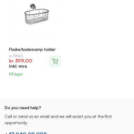
Flaske/badesvamp holder
Opprinnelig
Nåværende
kr
799,00
kr
399,00
pris
pris
Inkl. mva
var:
er:
kr 799,00.
kr 399,00.
På lager
Do you need help?
Call or send us an email and we will assist you at the first
opportunity.