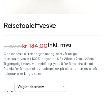
Reisetoalettveske
Inkl. mva
kr
134,00
kr
269,00
Opprinnelig
Nåværende
Opplev praktisk reiseorganisering med vår stilige
reisetoalettveske i 100% polyester. Mål: 25cm x 7cm x 22cm.
pris
pris
Tilgjengelig i svart, marineblå og lyseblå for å matche din stil.
var:
er:
Perfekt for å holde alt av toalettsaker på plass, enten du er på
helgetur eller lengre reiser.
kr 269,00.
kr 134,00.
Farge