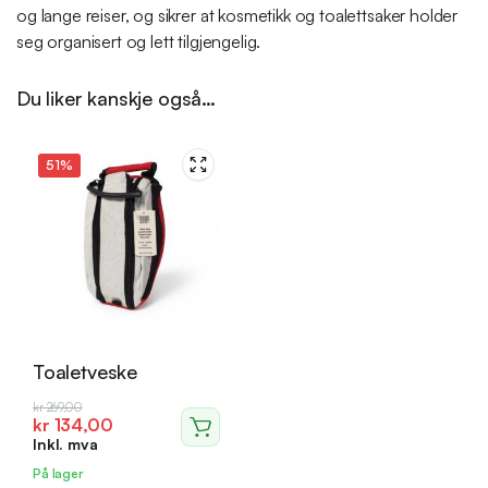
og lange reiser, og sikrer at kosmetikk og toalettsaker holder
seg organisert og lett tilgjengelig.
Du liker kanskje også…
51%
Toaletveske
Opprinnelig
Nåværende
kr
269,00
kr
134,00
pris
pris
Inkl. mva
var:
er:
kr 269,00.
kr 134,00.
På lager