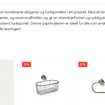
som kombinerer eleganse og funksjonalitet i ett produkt. Med sin k
ste, og reserverullholder, og gir en strømlinjeformet og ryddig p
 ekstremt funksjonelt. Denne papirholderen er ideell for alle som 
lle løsningen!
51%
51%