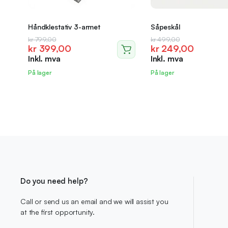
Håndklestativ 3-armet
Såpeskål
Opprinnelig
Nåværende
Opprinnelig
Nåværende
kr
799,00
kr
499,00
kr
399,00
kr
249,00
pris
pris
pris
pris
Inkl. mva
Inkl. mva
var:
er:
var:
er:
kr 799,00.
kr 399,00.
kr 499,00.
kr 249,00.
På lager
På lager
Do you need help?
Call or send us an email and we will assist you
at the first opportunity.