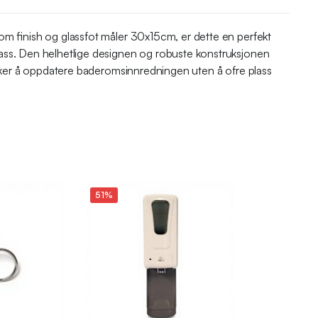
rom finish og glassfot måler 30x15cm, er dette en perfekt
lass. Den helhetlige designen og robuste konstruksjonen
ønsker å oppdatere baderomsinnredningen uten å ofre plass
51%