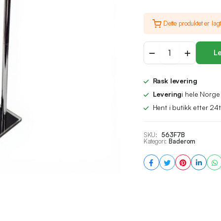
var:
er:
Dette produktet er lagt
kr 899,00.
kr 449,00.
Papirholder
Le
Multifunksjon
mengde
Rask levering
Levering
i hele Norge
Hent i butikk etter 24t
SKU:
563F7B
Kategori:
Baderom