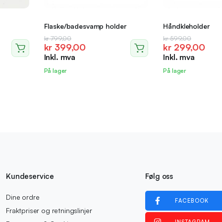
Flaske/badesvamp holder
Håndkleholder
Opprinnelig
Nåværende
Opprinnelig
Nåværende
kr
799,00
kr
599,00
kr
399,00
kr
299,00
pris
pris
pris
pris
Inkl. mva
Inkl. mva
var:
er:
var:
er:
kr 799,00.
kr 399,00.
kr 599,00.
kr 299,00.
På lager
På lager
Kundeservice
Følg oss
Dine ordre
FACEBOOK
Fraktpriser og retningslinjer
INSTAGRAM