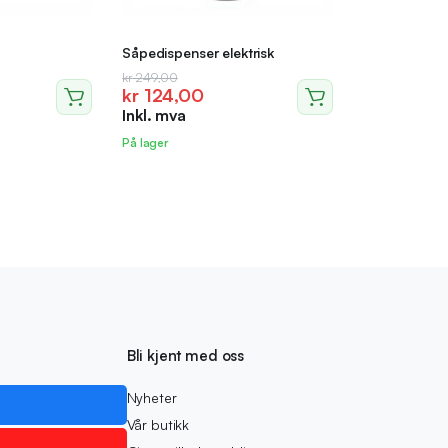
Såpedispenser elektrisk
Opprinnelig
Nåværende
kr
249,00
kr
124,00
pris
pris
Inkl. mva
var:
er:
kr 249,00.
kr 124,00.
På lager
Bli kjent med oss
Nyheter
Vår butikk