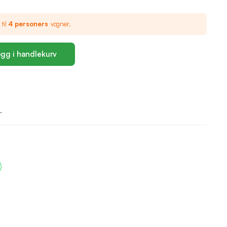
 til
4 personers
vogner.
gg i handlekurv
.