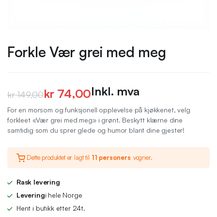
Forkle Vær grei med meg
Inkl. mva
kr
74,00
kr
149,00
Opprinnelig
Nåværende
For en morsom og funksjonell opplevelse på kjøkkenet, velg
forkleet «Vær grei med meg» i grønt. Beskytt klærne dine
pris
pris
samtidig som du sprer glede og humor blant dine gjester!
var:
er:
kr 149,00.
kr 74,00.
Dette produktet er lagt til
11 personers
vogner.
Rask levering
Levering
i hele Norge
Hent i butikk etter 24t.