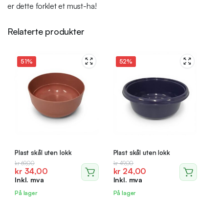
er dette forklet et must-ha!
Relaterte produkter
51%
52%
Plast skål uten lokk
Plast skål uten lokk
Opprinnelig
Nåværende
Opprinnelig
Nåværende
kr
69,00
kr
49,00
kr
34,00
kr
24,00
pris
pris
pris
pris
Inkl. mva
Inkl. mva
var:
er:
var:
er:
kr 69,00.
kr 34,00.
kr 49,00.
kr 24,00.
På lager
På lager