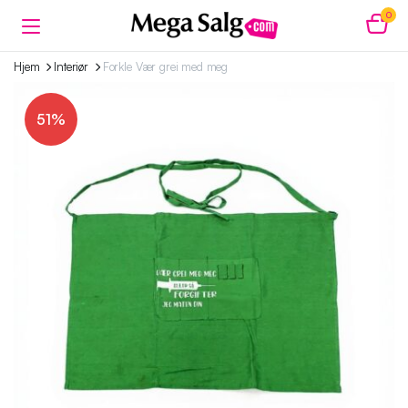
0
Hjem
Interiør
Forkle Vær grei med meg
51%