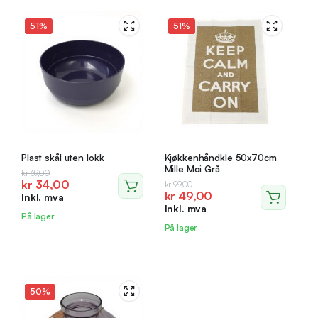
51%
51%
Plast skål uten lokk
Kjøkkenhåndkle 50x70cm
Mille Moi Grå
Opprinnelig
Nåværende
kr
69,00
kr
34,00
Opprinnelig
Nåværende
kr
99,00
pris
pris
kr
49,00
Inkl. mva
pris
pris
var:
er:
Inkl. mva
var:
er:
kr 69,00.
kr 34,00.
På lager
kr 99,00.
kr 49,00.
På lager
50%