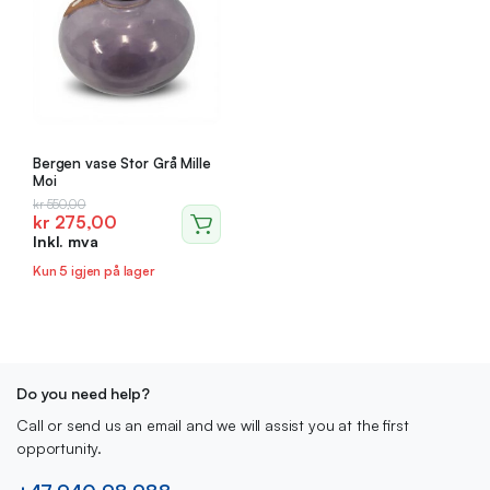
Bergen vase Stor Grå Mille
Moi
Opprinnelig
Nåværende
kr
550,00
kr
275,00
pris
pris
Inkl. mva
var:
er:
kr 550,00.
kr 275,00.
Kun 5 igjen på lager
Do you need help?
Call or send us an email and we will assist you at the first
opportunity.